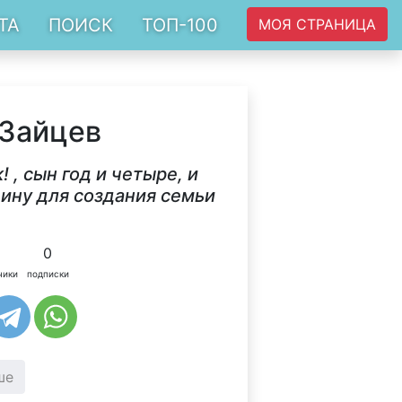
ТА
ПОИСК
ТОП-100
МОЯ СТРАНИЦА
 Зайцев
 , сын год и четыре, и
щину для создания семьи
0
чики
подписки
ше