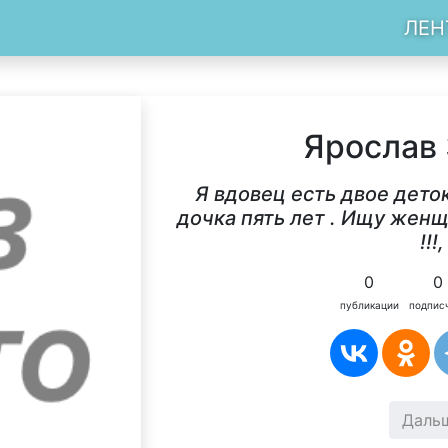
ЛЕН
Ярослав
Я вдовец есть двое деток!
дочка пять лет . Ищу жен
!!!,
0
0
публикации
подпис
Даль