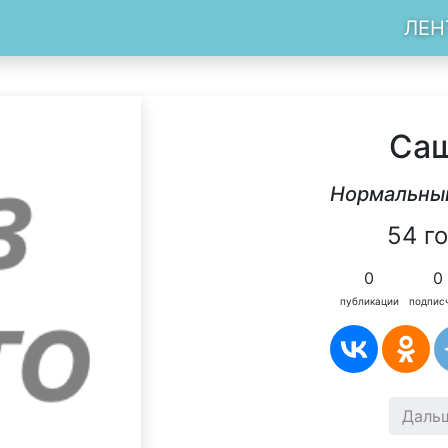
ЛЕН
Cа
Нормальны
54 г
0
0
публикации
подпис
Даль