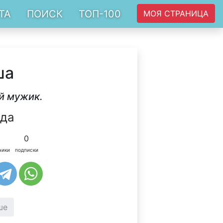
ТА
ПОИСК
ТОП-100
МОЯ СТРАНИЦА
ша
й мужик.
ода
0
чики
подписки
ше