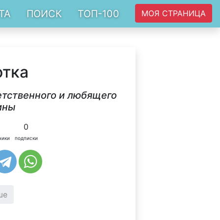
ТА
ПОИСК
ТОП-100
МОЯ СТРАНИЦА
отка
ветственного и любящего
ины
0
чики
подписки
ше