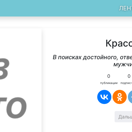
ЛЕН
Крас
В поисках достойного, от
мужч
0
0
публикации
подпис
Даль