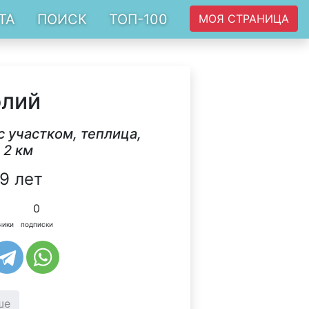
ТА
ПОИСК
ТОП-100
МОЯ СТРАНИЦА
олий
с участком, теплица,
 2 км
9 лет
0
чики
подписки
ше