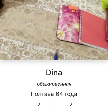
Dina
обыкновенная
Полтава 64 года
0
1
0