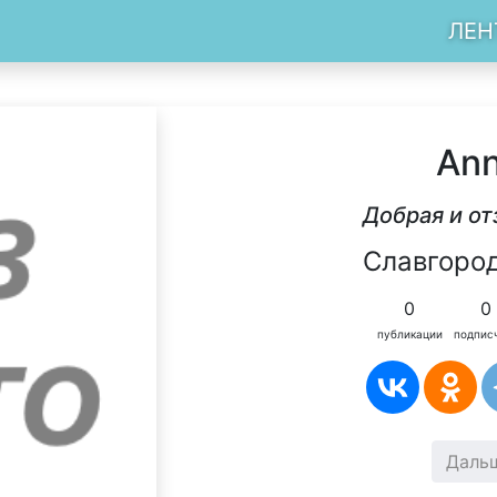
ЛЕН
An
Добрая и о
Славгород
0
0
публикации
подпис
Даль