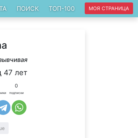
ТА
ПОИСК
ТОП-100
МОЯ СТРАНИЦА
na
тзывчивая
 47 лет
0
чики
подписки
ше