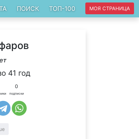
ТА
ПОИСК
ТОП-100
МОЯ СТРАНИЦА
фаров
ет
о 41 год
0
чики
подписки
ше