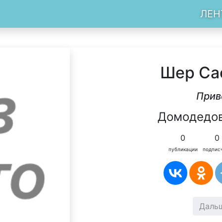
ЛЕН
Шер Са
Прив
Домодедов
0
0
публикации
подпис
Даль