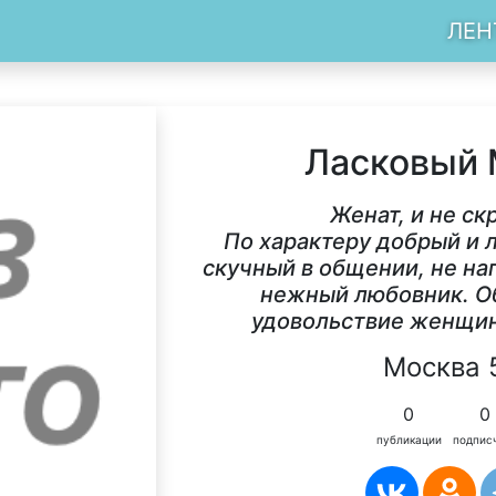
ЛЕН
Ласковый
Женат, и не ск
По характеру добрый и 
скучный в общении, не на
нежный любовник. О
удовольствие женщин
Москва 
0
0
публикации
подпис