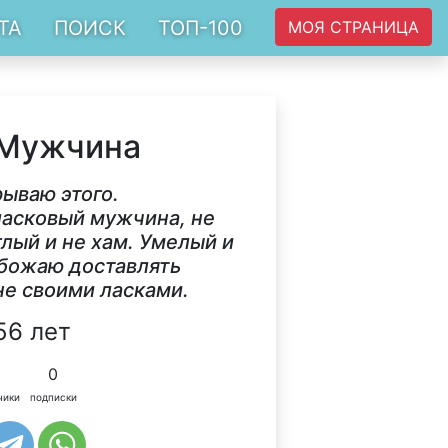
ТА
ПОИСК
ТОП-100
МОЯ СТРАНИЦА
 Мужчина
рываю этого.
ласковый мужчина, не
глый и не хам. Умелый и
божаю доставлять
е своими ласками.
56 лет
0
чики
подписки