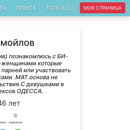
ТА
ПОИСК
ТОП-100
МОЯ СТРАНИЦА
амойлов
ив) познакомлюсь с БИ-
И-женщинами которые
 парней или участвовать
сами .МАТ.основа не
льствия.С девушками в
лексов.ОДЕССА.
46 лет
0
чики
подписки