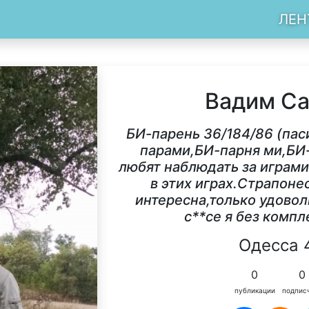
ЛЕН
Вадим С
БИ-парень 36/184/86 (пас
парами,БИ-парня ми,Б
любят наблюдать за играми
в этих играх.Страпоне
интересна,только удово
c**cе я без комп
Одесса 
0
0
публикации
подпис