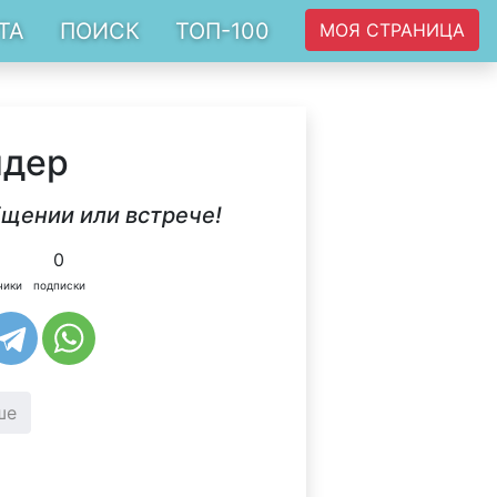
ТА
ПОИСК
ТОП-100
МОЯ СТРАНИЦА
ндер
бщении или встрече!
0
чики
подписки
ше