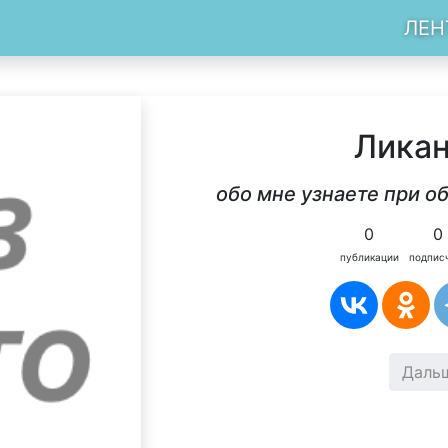
ЛЕН
Лика
обо мне узнаете при о
0
0
публикации
подпис
Даль