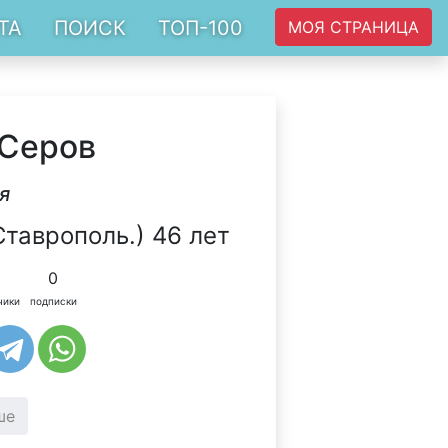
ТА
ПОИСК
ТОП-100
МОЯ СТРАНИЦА
 Серов
я
таврополь.) 46 лет
0
чики
подписки
ше