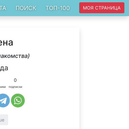
ТА
ПОИСК
ТОП-100
МОЯ СТРАНИЦА
ена
накомства)
ода
0
чики
подписки
ше