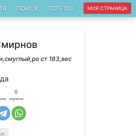
ТА
ПОИСК
ТОП-100
МОЯ СТРАНИЦА
Смирнов
и,смуглый,ро ст 183,вес
ода
0
чики
подписки
ше