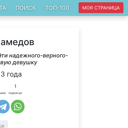
ТА
ПОИСК
ТОП-100
МОЯ СТРАНИЦА
Мамедов
айти надежного-верного-
ивую девушку
3 года
1
чики
подписки
ше