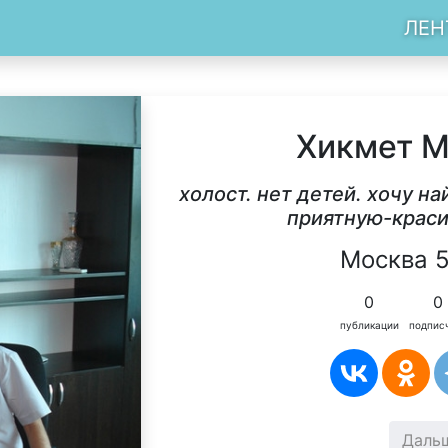
ЛЕН
Хикмет 
холост. нет детей. хочу н
приятную-крас
Москва 5
0
0
публикации
подпис
Даль