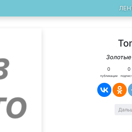
ЛЕН
To
Золотые
0
0
публикации
подпис
Даль