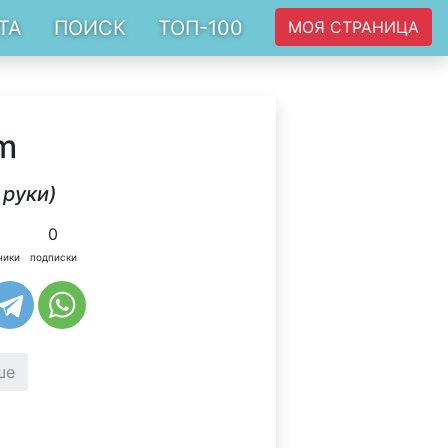
ТА
ПОИСК
ТОП-100
МОЯ СТРАНИЦА
m
 руки)
0
чики
подписки
ше