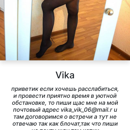
Vika
приветик если хочешь расслабиться,
и провести приятно время в уютной
обстановке, то пиши щас мне на мой
почтовый адрес vika_vik_06@mail.r u
там договоримся о встречи а тут не
отвечаю так как блочат,так что пиши