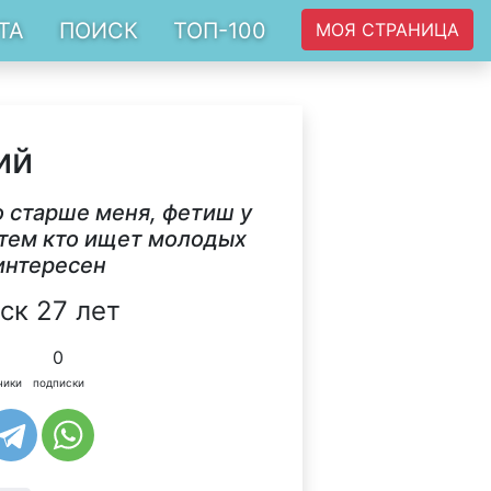
ТА
ПОИСК
ТОП-100
МОЯ СТРАНИЦА
ий
 старше меня, фетиш у
м тем кто ищет молодых
интересен
ск 27 лет
0
чики
подписки