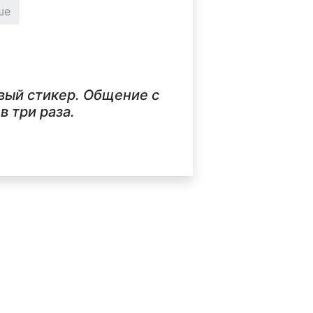
ше
вый стикер. Общение с
 три раза.