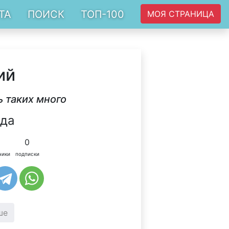
ТА
ПОИСК
ТОП-100
МОЯ СТРАНИЦА
ий
 таких много
ода
0
чики
подписки
ше