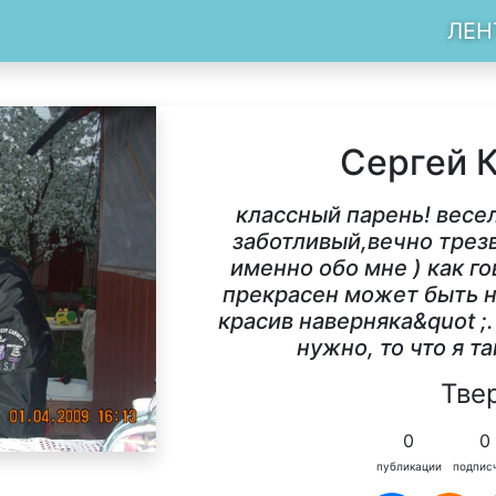
ЛЕН
Сергей 
классный парень! весе
заботливый,вечно трезвы
именно обо мне ) как го
прекрасен может быть н
красив наверняка&quot ;. 
нужно, то что я т
Тве
0
0
публикации
подпис