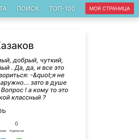
ТА
ПОИСК
ТОП-100
МОЯ СТРАНИЦА
Казаков
лый, добрый, чуткий,
й . Да, да, и все это
вориться: -&quot;я не
аружно... зато в душе
Вопрос ! а кому то это
акой классный ?
рь
0
чики
подписки