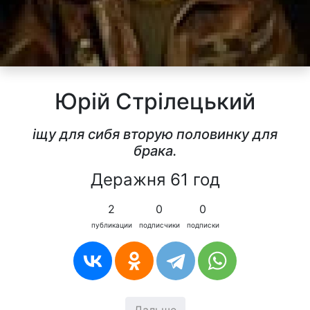
Юрiй Стрілецький
іщу для сибя вторую половинку для
брака.
Деражня 61 год
2
0
0
публикации
подписчики
подписки