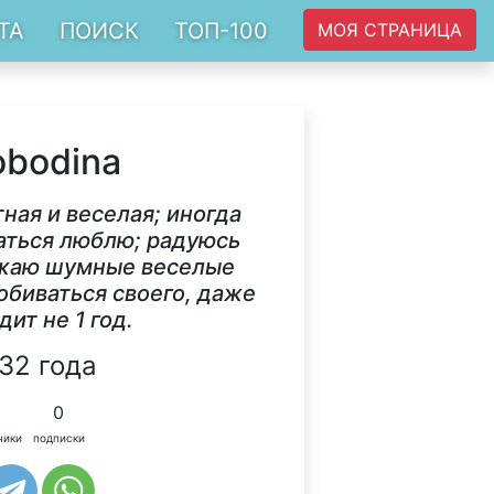
ТА
ПОИСК
ТОП-100
МОЯ СТРАНИЦА
obodina
тная и веселая; иногда
ваться люблю; радуюсь
ожаю шумные веселые
обиваться своего, даже
дит не 1 год.
32 года
0
чики
подписки