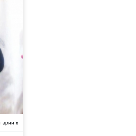
нтарии
0