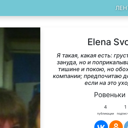
ЛЕН
Elena Sv
Я такая, какая есть: грус
зануда, но и поприкалы
тишине и покою, но об
компании; предпочитаю д
если на это ухо
Ровеньки 
4
1
публикации
подпис