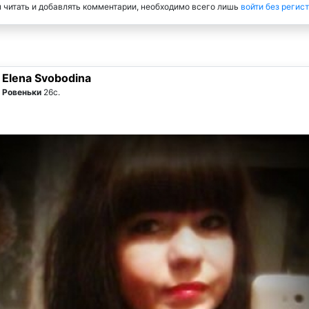
 читать и добавлять комментарии, необходимо всего лишь
войти без регис
Elena Svobodina
Ровеньки
26с.