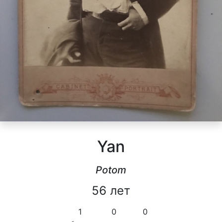
Yan
Potom
56 лет
1
0
0