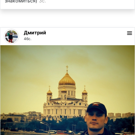
знакомиться)
3с.
Дмитрий
46с.