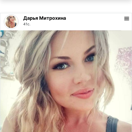
Дарья Митрохина
41с.