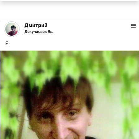
Дмитрий
Докучаевск
6с.
Я