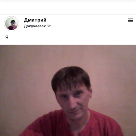
Дмитрий
Докучаевск
6с.
Я