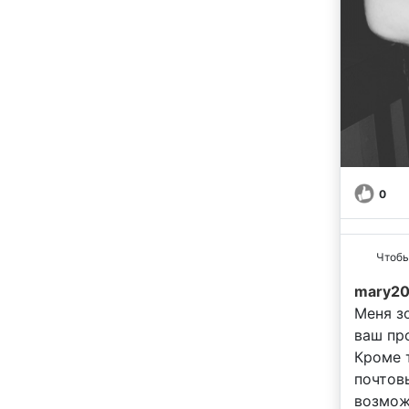
0
Чтобы
mary2
Меня з
ваш пр
Кроме 
почтов
возмож