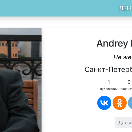
ЛЕН
Andrey
Не же
Санкт-Петерб
1
0
публикации
подпис
Даль