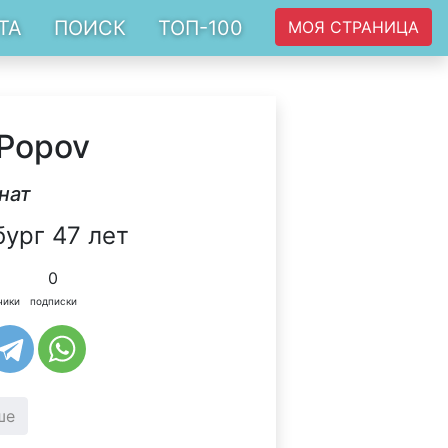
ТА
ПОИСК
ТОП-100
МОЯ СТРАНИЦА
 Popov
нат
ург 47 лет
0
чики
подписки
ше