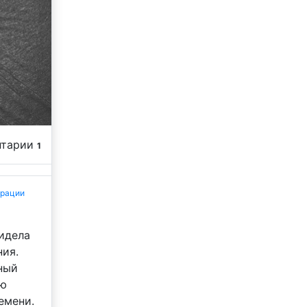
нтарии
1
трации
видела
ния.
чный
аю
емени.