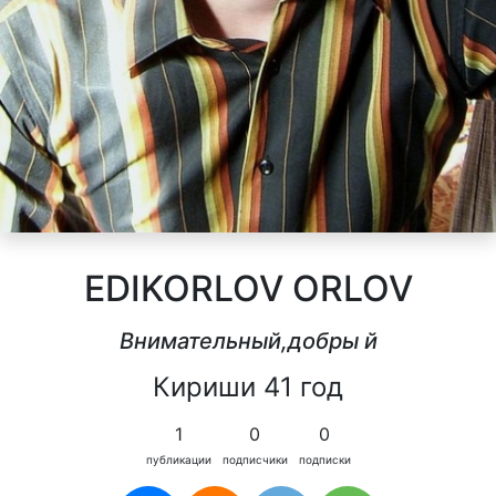
EDIKORLOV ORLOV
Внимательный,добры й
Кириши 41 год
1
0
0
публикации
подписчики
подписки