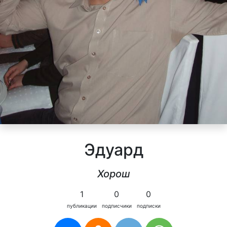
Эдуард
Хорош
1
0
0
публикации
подписчики
подписки