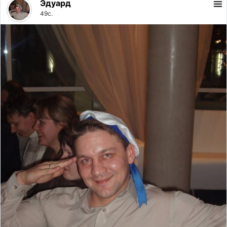
Эдуард
49с.