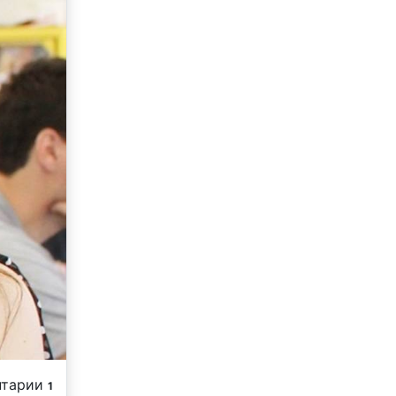
нтарии
1