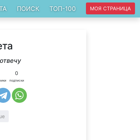
ТА
ПОИСК
ТОП-100
МОЯ СТРАНИЦА
ета
 отвечу
0
чики
подписки
ше