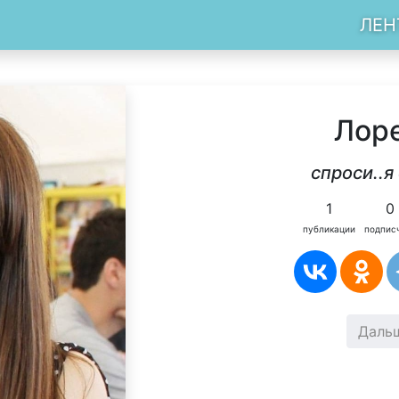
ЛЕН
Лор
спроси..я
1
0
публикации
подпис
Даль