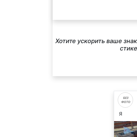
Хотите ускорить ваше зна
стике
Я