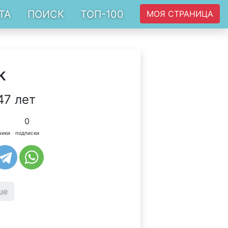
ТА
ПОИСК
ТОП-100
МОЯ СТРАНИЦА
k
47 лет
0
чики
подписки
ше