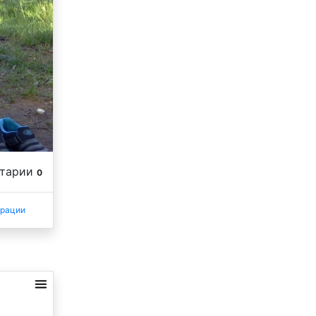
нтарии
0
трации