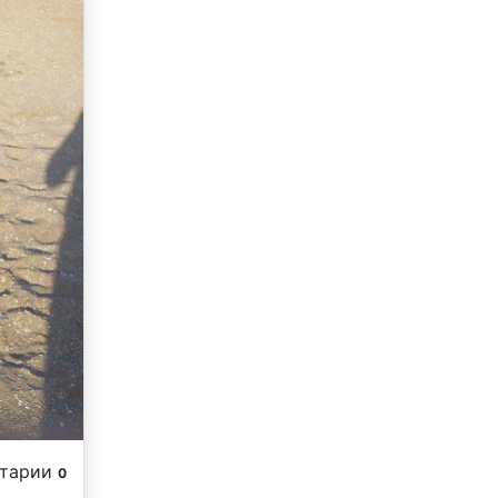
нтарии
0