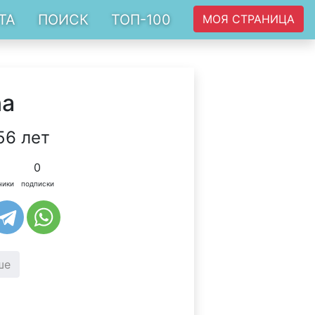
ТА
ПОИСК
ТОП-100
МОЯ СТРАНИЦА
na
56 лет
0
чики
подписки
ше