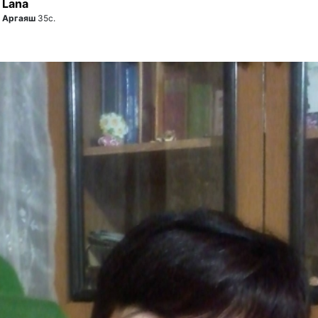
Lana
Аргаяш
35с.