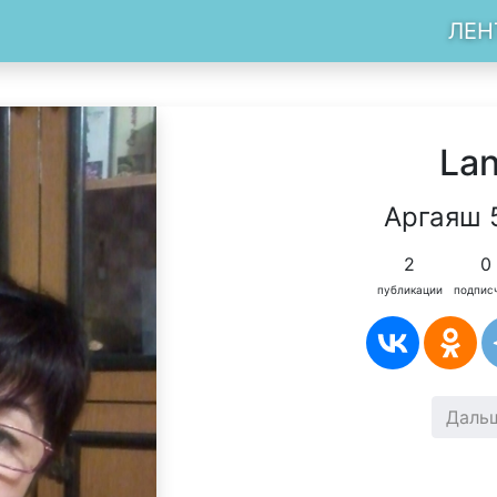
ЛЕН
La
Аргаяш 
2
0
публикации
подпис
Даль