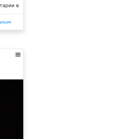
нтарии
0
трации