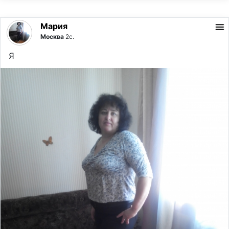
Мария
Москва
2с.
Я