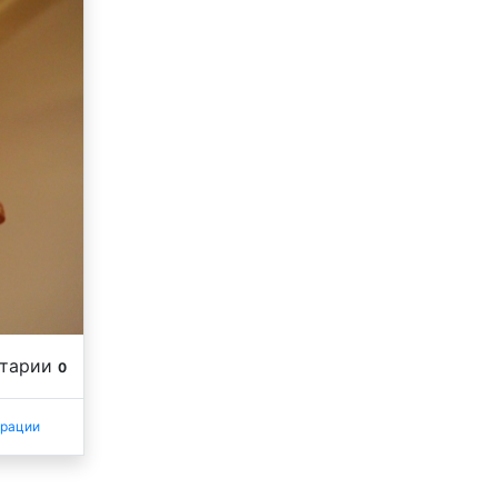
нтарии
0
трации