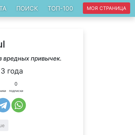
ТА
ПОИСК
ТОП-100
МОЯ СТРАНИЦА
ul
з вредных привычек.
3 года
0
чики
подписки
ше