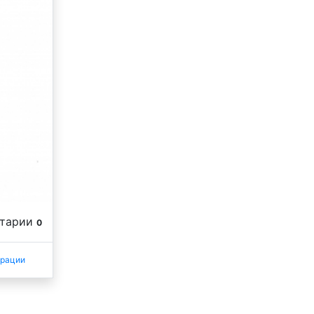
нтарии
0
трации