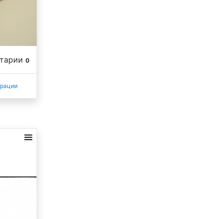
нтарии
0
трации