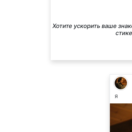
Хотите ускорить ваше зна
стике
Я