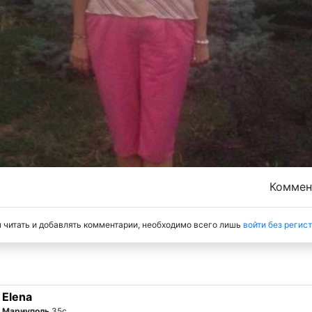
Комме
 читать и добавлять комментарии, необходимо всего лишь
войти без регис
Elena
Мариуполь
35с.