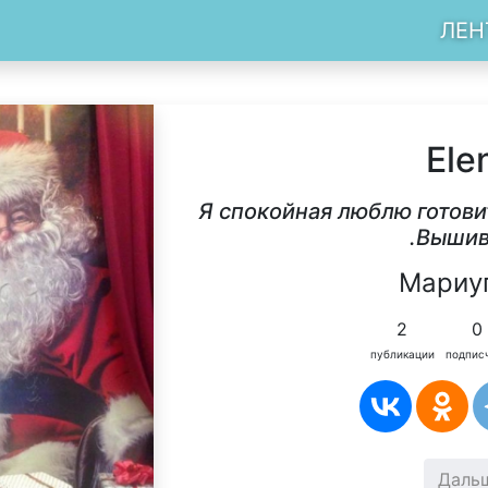
ЛЕН
Ele
Я спокойная люблю готови
.Вышив
Мариу
2
0
публикации
подпис
Даль