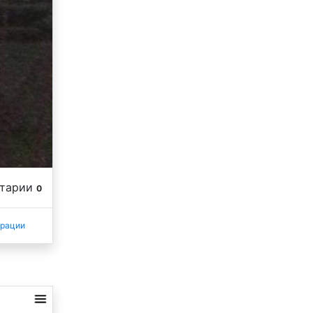
нтарии
0
трации