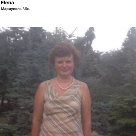
Elena
Мариуполь
35с.