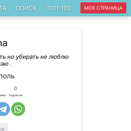
ТА
ПОИСК
ТОП-100
МОЯ СТРАНИЦА
na
ть но убирать не люблю
аю .
поль
0
чики
подписки
ше