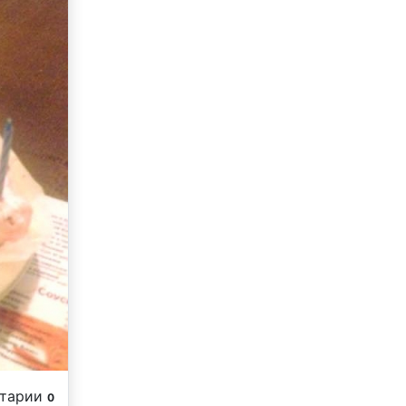
нтарии
0