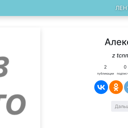
ЛЕН
Алек
z tcn
2
0
публикации
подпис
Даль