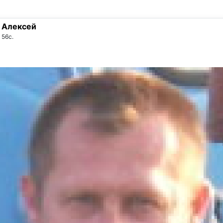
Алексей
56с.