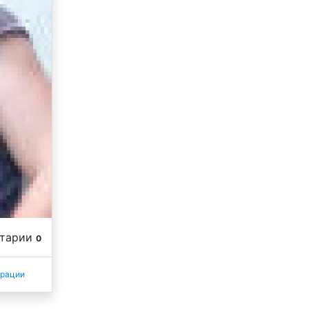
нтарии
0
трации