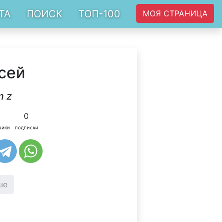
ТА
ПОИСК
ТОП-100
МОЯ СТРАНИЦА
сей
m z
0
чики
подписки
ше