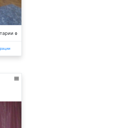
нтарии
0
трации