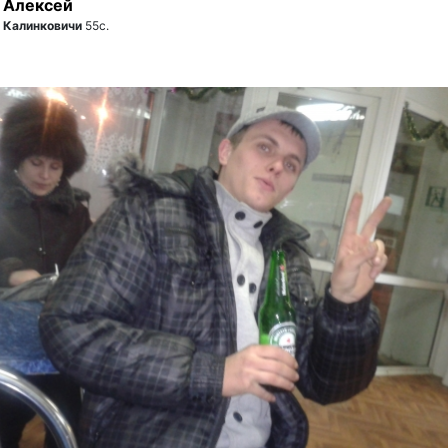
Алексей
Калинковичи
55с.