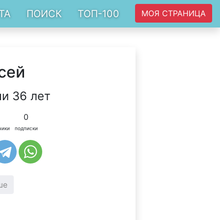
ТА
ПОИСК
ТОП-100
МОЯ СТРАНИЦА
сей
и 36 лет
0
чики
подписки
ше