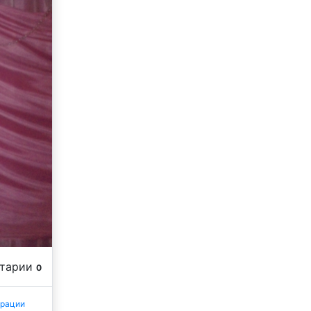
нтарии
0
трации