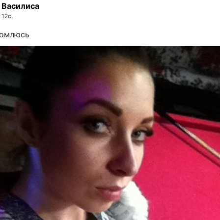
Василиса
12с.
комлюсь