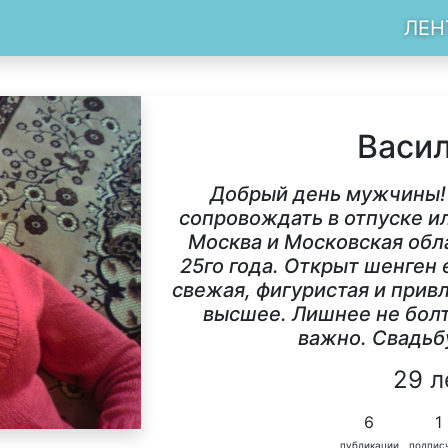
ЛЕН
Васи
Добрый день мужчины!
сопровождать в отпуске и
Москва и Московская обл
25го года. Открыт шенген 
свежая, фигуристая и прив
высшее. Лишнее не болт
важно. Свадьб
29 л
6
1
публикации
подпис