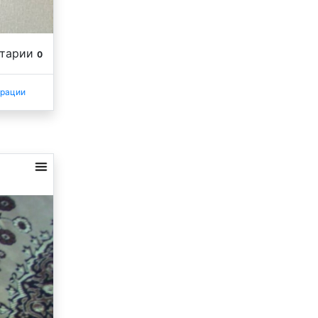
нтарии
0
трации