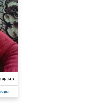
нтарии
0
трации