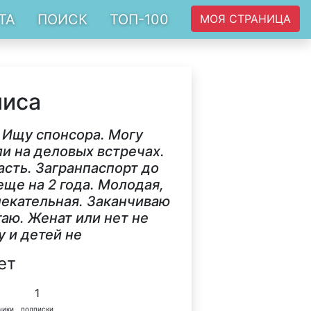
ТА
ПОИСК
ТОП-100
МОЯ СТРАНИЦА
лиса
 Ищу спонсора. Могу
ли на деловых встречах.
асть. Загранпаспорт до
еще на 2 года. Молодая,
лекательная. Заканчиваю
аю. Женат или нет не
у и детей не
ет
1
чики
подписки