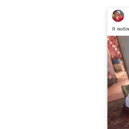
Я любл