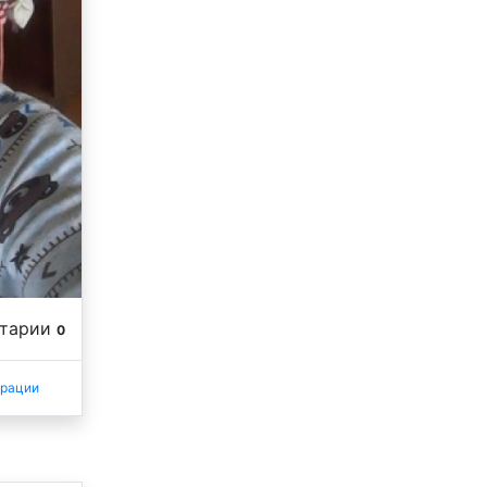
нтарии
0
трации