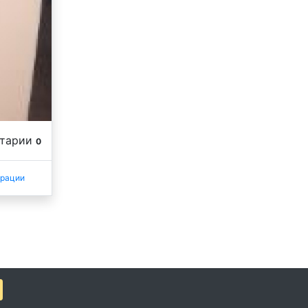
нтарии
0
трации