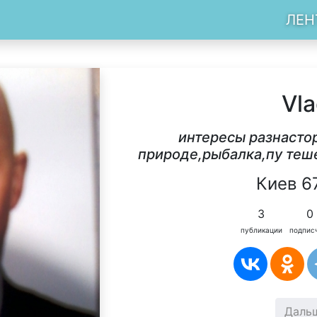
ЛЕН
Vl
интересы разнасто
природе,рыбалка,пу теш
Киев 6
3
0
публикации
подпис
Даль