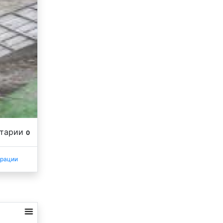
нтарии
0
трации