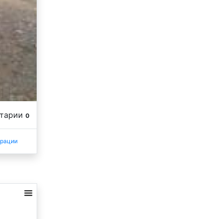
нтарии
0
трации