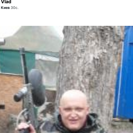
Vlad
Киев
30с.