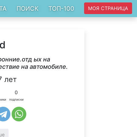
ТА
ПОИСК
ТОП-100
МОЯ СТРАНИЦА
ad
ронние.отд ых на
ествие на автомобиле.
7 лет
0
чики
подписки
ше