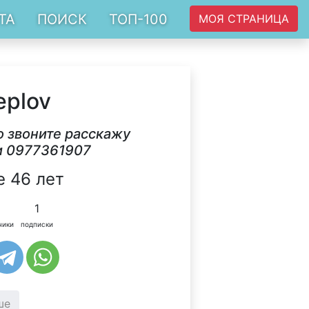
ТА
ПОИСК
ТОП-100
МОЯ СТРАНИЦА
eplov
о звоните расскажу
и 0977361907
 46 лет
1
чики
подписки
ше