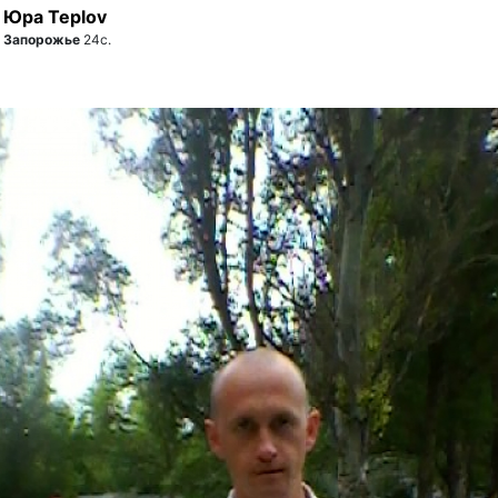
Юра Teplov
Запорожье
24с.