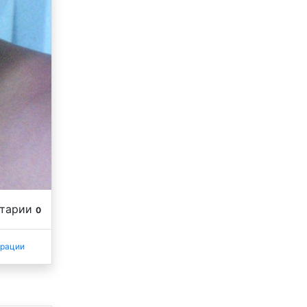
нтарии
0
трации