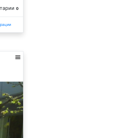
нтарии
0
трации