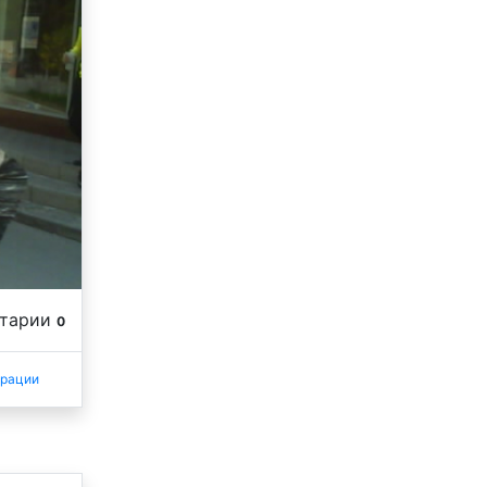
нтарии
0
трации