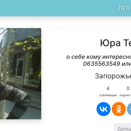
ЛЕН
Юра T
о себе кому интересн
0635563549 ил
Запорожье
4
0
публикации
подпис
Даль